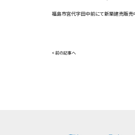
福島市宮代字田中前にて新築建売販売中
売りたい
不動産売却
買取プラン
< 前の記事へ
よくあるご質問
買取実績
売却相談・見積