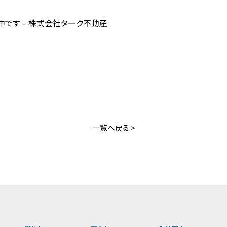
です – 株式会社ターク不動産
買いたい
借りたい
宅地分譲
マンション・アパート
売家
一戸建て
買いたい
借りたい
マンション
事業用・駐車場
事業用
RENT
BUY
一覧へ戻る >
マンション・アパート
宅地分譲・売地
一戸建て
売家
物件紹介依頼
事業用・駐車場
マンション
事業用