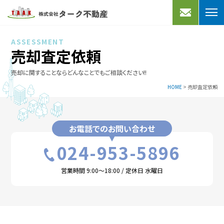
売りたい
買いたい
ASSESSMENT
売却査定依頼
不動産売却
宅地分譲
売却に関することならどんなことでもご相談ください!!
買取プラン
売家
HOME
>
売却査定依頼
よくあるご質問
マンション
買取実績
事業用
お電話でのお問い合わせ
借りたい
アクセス
024-953-5896
会社案内
マンション・アパート
営業時間 9:00～18:00 / 定休日 水曜日
一戸建て
お知らせ
事業用・駐車場
スタッフブログ