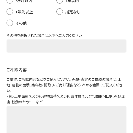
6ヶ月以内
1年以内
1年先以上
指定なし
その他
その他を選択された場合は以下へご入力ください
ご相談内容
買いたい
ご要望、ご相談内容などをご記入ください。売却・査定のご依頼の場合は、土
借りたい
地・建物の面積、築年数、間取り、ご売却理由など、わかる範囲でご記入くださ
い。
BUY
〈例〉土地面積：〇〇坪、建物面積：〇〇坪、築年数：〇〇年、間取：4LDK、売却理
RENT
由：転勤のため……など
宅地分譲・売地