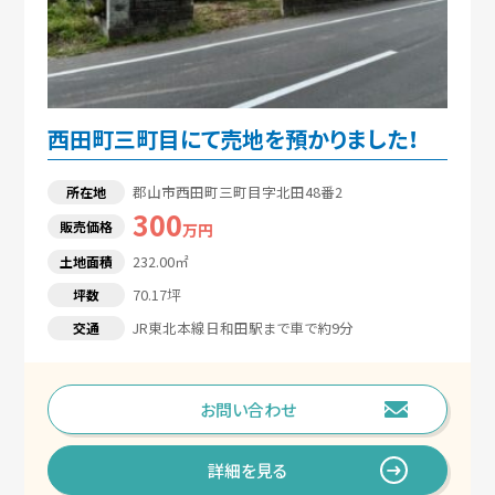
売却相談・見積
物件紹介依頼
西田町三町目にて売地を預かりました！
お問い合わせ
郡山市西田町三町目字北田48番2
所在地
300
販売価格
万円
買いたい
232.00㎡
土地面積
借りたい
70.17坪
坪数
BUY
JR東北本線日和田駅まで車で約9分
交通
RENT
お問い合わせ
宅地分譲・売地
詳細を見る
マンション・アパート