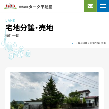
売りたい
買いたい
LAND
宅地分譲・売地
不動産売却
宅地分譲
物件一覧
買取プラン
売家
HOME
>
購入物件
>
宅地分譲・売地
よくあるご質問
マンション
買取実績
事業用
借りたい
アクセス
会社案内
マンション・アパート
一戸建て
お知らせ
事業用・駐車場
スタッフブログ