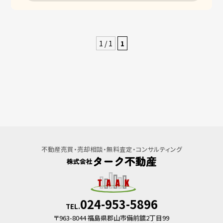
売家
一戸建て
マンション
1 / 1
1
事業用・駐車場
事業用
不動産売買・売却相談・無料査定・コンサルティング
024-953-5896
TEL.
〒963-8044 福島県郡山市備前舘2丁目99