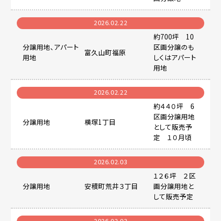
売却相談・見積
2026.02.22
約700坪 10
分譲用地、アパート
区画分譲のも
物件紹介依頼
富久山町福原
用地
しくはアパート
用地
お問い合わせ
2026.02.22
約４４０坪 6
区画分譲用地
分譲用地
横塚1丁目
として販売予
定 １０月頃
2026.02.03
１２６坪 ２区
分譲用地
安積町荒井３丁目
画分譲用地と
して販売予定
2026.02.03