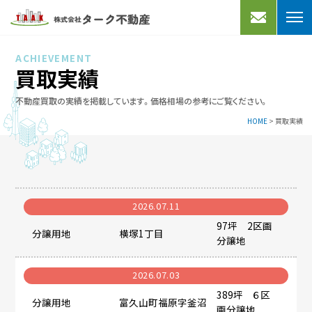
売りたい
買いたい
ACHIEVEMENT
買取実績
不動産売却
宅地分譲
不動産買取の実績を掲載しています。価格相場の参考にご覧ください。
買取プラン
売家
HOME
>
買取実績
よくあるご質問
マンション
買取実績
事業用
借りたい
アクセス
2026.07.11
会社案内
97坪 2区画
マンション・アパート
分譲用地
横塚1丁目
分譲地
一戸建て
お知らせ
2026.07.03
事業用・駐車場
スタッフブログ
389坪 ６区
分譲用地
富久山町福原字釜沼
画分譲地