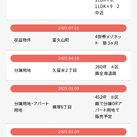
1LDK×9 2
中近
2025.07.15
4世帯メゾネッ
収益物件
富久山町
ト 築３ヶ月
2025.04.26
260坪 ４区
分譲用地
久留米２丁目
画全南道路
2025.03.09
452坪 ８区
分譲用地・アパート
画で分譲ORア
横塚6丁目
用地
パート用地で
販売予定
2025.03.09