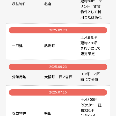
建物80坪 テ
収益物件
名倉
ナント 賃貸
物件として利
用または販売
2025.09.23
土地６５坪
建物２８坪
一戸建
熱海町
きれいにして
販売予定
2025.09.23
９０坪 ２区
分譲用地
大槻町 西ノ宮西
画にて分譲
2025.07.15
土地300坪
RC築8年 建
物230坪
収益物件
咲田
2LDK×6、