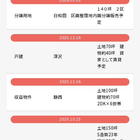
１４０坪 ２区
分譲用地
日和田 区画整理地内
画分譲販売予
定
2025.12.16
土地70坪 建
物約40坪 貸
戸建
深沢
家として賃貸
予定
2025.12.16
土地100坪
収益物件
静西
建物約70坪
2DK×6世帯
2025.10.25
土地150坪
S造築23年