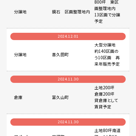
借りたい
800坪 東区
画整理地内
BUY
分譲地
鏡石 区画整理地内
13区画で分譲
RENT
予定
2024.12.01
大型分譲地
宅地分譲・売地
約140区画の
分譲地
喜久田町
マンション・アパート
う10区画 再
来年販売予定
売家
一戸建て
2024.11.30
マンション
土地200坪
倉庫200坪
事業用・駐車場
倉庫
富久山町
貸倉庫として
事業用
賃貸予定
2024.11.30
土地80坪南道