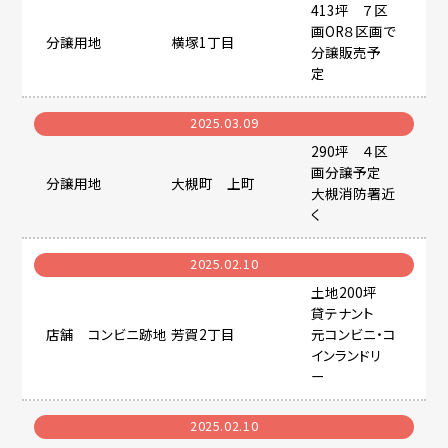
413坪 ７区
画OR８区画で
分譲用地
横塚1丁目
分譲販売予
定
2025.03.09
290坪 ４区
画分譲予定
分譲用地
大槻町 上町
大槻消防署近
く
2025.02.10
土地200坪
貸テナント
店舗 コンビニ跡地
芳賀2丁目
元コンビニ・コ
インランドリ
ー
買いたい
2025.02.10