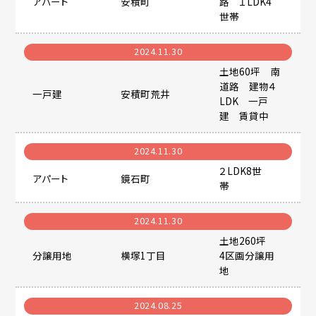
アパート
安積町
路 １LDK4
世帯
2024.11.30
土地60坪 南
道路 建物４
一戸建
安積町荒井
LDK 一戸
建 賃貸中
2024.11.30
２LDK8世
アパート
鏡石町
帯
2024.11.30
土地260坪
分譲用地
横塚1丁目
4区画分譲用
地
2024.08.25