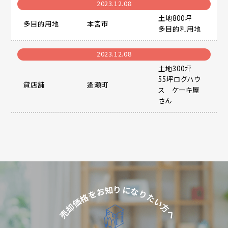
2023.12.08
土地800坪
多目的用地
本宮市
多目的利用地
2023.12.08
土地300坪
55坪ログハウ
貸店舗
逢瀬町
ス ケーキ屋
さん
り
知
に
な
お
を
り
格
た
価
い
却
方
売
へ