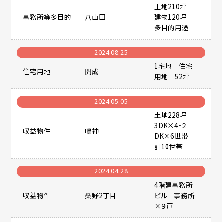
土地210坪
事務所等多目的
八山田
建物120坪
多目的用途
2024.08.25
1宅地 住宅
住宅用地
開成
用地 52坪
2024.05.05
土地228坪
3DK×4・２
収益物件
鳴神
DK×6世帯
計10世帯
2024.04.28
4階建事務所
収益物件
桑野2丁目
ビル 事務所
×９戸