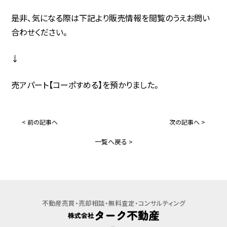
是非、気になる際は下記より販売情報を閲覧のうえお問い
売却相談・見積
買いたい
合わせください。
借りたい
物件紹介依頼
↓
BUY
RENT
お問い合わせ
売アパート【コーポすめる】を預かりました。
宅地分譲・売地
< 前の記事へ
次の記事へ >
マンション・アパート
一覧へ戻る >
売家
一戸建て
マンション
事業用・駐車場
不動産売買・売却相談・無料査定・コンサルティング
事業用