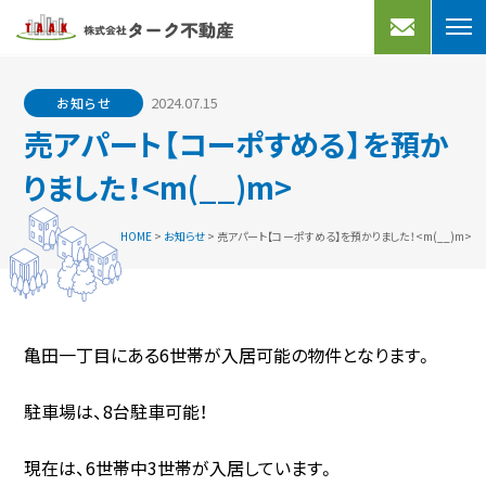
売りたい
買いたい
2024.07.15
お知らせ
不動産売却
宅地分譲
売アパート【コーポすめる】を預か
買取プラン
売家
りました！<m(__)m>
よくあるご質問
マンション
HOME
>
お知らせ
>
売アパート【コーポすめる】を預かりました！<m(__)m>
買取実績
事業用
借りたい
アクセス
会社案内
亀田一丁目にある6世帯が入居可能の物件となります。
マンション・アパート
一戸建て
お知らせ
駐車場は、8台駐車可能！
事業用・駐車場
スタッフブログ
現在は、6世帯中3世帯が入居しています。