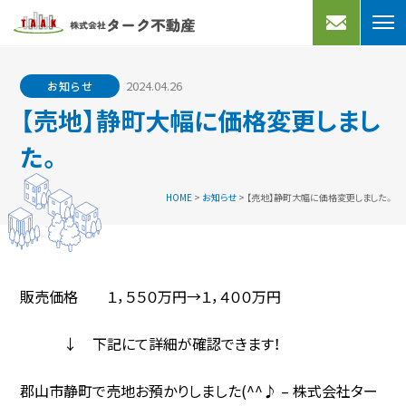
売りたい
買いたい
2024.04.26
お知らせ
不動産売却
宅地分譲
【売地】静町大幅に価格変更しまし
買取プラン
売家
た。
よくあるご質問
マンション
HOME
>
お知らせ
>
【売地】静町大幅に価格変更しました。
買取実績
事業用
借りたい
アクセス
会社案内
販売価格 １，５５０万円→１，４００万円
マンション・アパート
一戸建て
お知らせ
↓ 下記にて詳細が確認できます！
事業用・駐車場
スタッフブログ
郡山市静町で売地お預かりしました(^^♪ – 株式会社ター