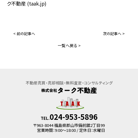
買いたい
ク不動産 (taak.jp)
借りたい
売却相談・見積
BUY
RENT
物件紹介依頼
< 前の記事へ
次の記事へ >
一覧へ戻る >
お問い合わせ
宅地分譲・売地
マンション・アパート
売家
一戸建て
不動産売買・売却相談・無料査定・コンサルティング
マンション
事業用・駐車場
事業用
024-953-5896
TEL.
〒963-8044 福島県郡山市備前舘2丁目99
営業時間：9:00～18:00 / 定休日：水曜日