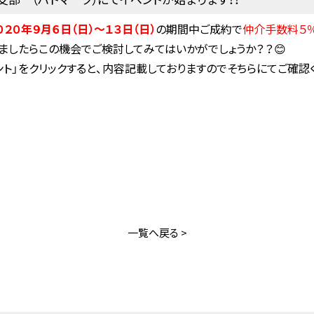
０２０年９月６日（日）～１３日（日）
の期間中ご成約で
仲介手数料５
ましたらこの機会でご検討してみてはいかがでしょうか？？😊
ト」をクリックすると、内容記載しておりますのでそちらにてご確認
買いたい
借りたい
宅地分譲
マンション・アパート
売家
一戸建て
買いたい
借りたい
マンション
事業用・駐車場
事業用
RENT
BUY
一覧へ戻る >
マンション・アパート
宅地分譲・売地
一戸建て
売家
物件紹介依頼