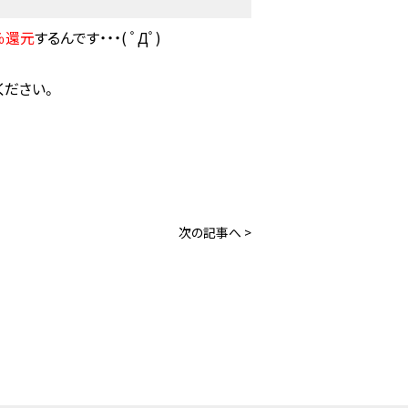
％還元
するんです・・・( ﾟДﾟ)
ください。
アクセス
会社案内
お知らせ
スタッフブログ
次の記事へ >
お問い合わせ