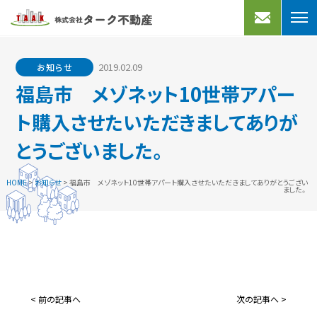
売りたい
買いたい
2019.02.09
お知らせ
不動産売却
宅地分譲
福島市 メゾネット10世帯アパー
買取プラン
売家
ト購入させたいただきましてありが
よくあるご質問
マンション
とうございました。
買取実績
事業用
HOME
>
お知らせ
>
福島市 メゾネット10世帯アパート購入させたいただきましてありがとうござい
ました。
借りたい
アクセス
会社案内
マンション・アパート
一戸建て
お知らせ
買いたい
借りたい
事業用・駐車場
スタッフブログ
< 前の記事へ
次の記事へ >
BUY