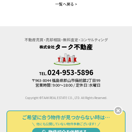
RENT
一覧へ戻る >
売却相談・見積
物件紹介依頼
宅地分譲・売地
マンション・アパート
不動産売買・売却相談・無料査定・コンサルティング
お問い合わせ
売家
一戸建て
マンション
024-953-5896
TEL.
事業用・駐車場
〒963-8044 福島県郡山市備前舘2丁目99
事業用
営業時間：9:00～18:00 / 定休日：水曜日
Copyright ©TAAK REAL ESTATE CO., LTD. All Rights Reserved.
ご希望に合う物件が
見つからない時は…
他にも公開していない物件多数ございます！
物件紹介を依頼する