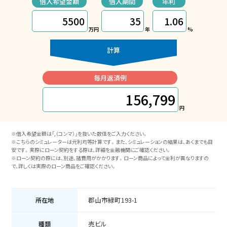
借入希望金額
借入期間
年利
万円
年
%
計算
毎月返済例
156,799
円
※借入希望金額は「,（コンマ）」を抜いた数値をご入力ください。
※こちらのシミュレーターは元利均等計算です。また、シミュレーションの結果は、あくまでも目
安です。実際にローン契約をする際は、詳細を金融機関にご確認ください。
※ローン契約の際には、別途、諸費用がかかります。ローン商品によって金利が異なりますの
で、詳しくは実際のローン商品をご確認ください。
買いたい
郡山市緑町193-1
所在地
借りたい
売ビル
BUY
種類