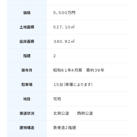
RENT
５，５００万円
価格
５２７．１０㎡
土地面積
宅地分譲・売地
３８０．９２㎡
延床面積
マンション・アパート
売家
２
階建
一戸建て
昭和６１年４月築 築約３９年
築年月
マンション
事業用・駐車場
１５台（車種によります）
駐車場
事業用
宅地
地目
北側公道 西側公道
接道状況
鉄骨造２階建
建物構造