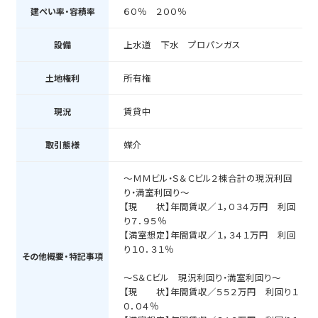
６０％ ２００％
建ぺい率・容積率
上水道 下水 プロパンガス
設備
所有権
土地権利
賃貸中
現況
媒介
取引態様
～ＭＭビル・Ｓ＆Ｃビル２棟合計の現況利回
り・満室利回り～
【現 状】年間賃収／１，０３４万円 利回
り７．９５％
【満室想定】年間賃収／１，３４１万円 利回
り１０．３１％
その他概要・特記事項
～S＆Cビル 現況利回り・満室利回り～
【現 状】年間賃収／５５２万円 利回り１
０．０４％