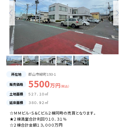
売却相談・見積
物件紹介依頼
お問い合わせ
郡山市緑町193-1
所在地
5500
販売価格
万円
（税込）
５２７．１０㎡
土地面積
３８０．９２㎡
延床面積
☆ＭＭビル・Ｓ＆Ｃビル２棟同時の売買となります。
★２棟満室合計利回り１０．３１％
☆２棟合計金額１３，０００万円