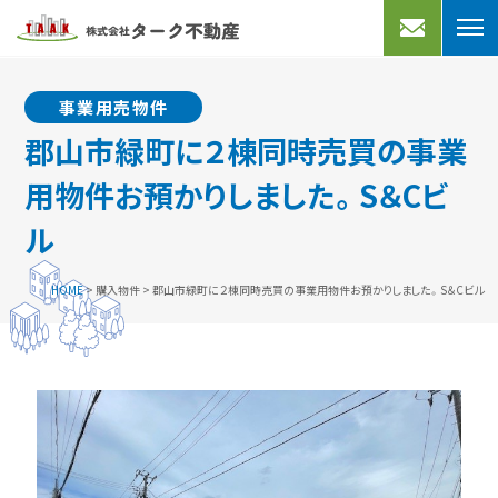
売りたい
買いたい
事業用売物件
不動産売却
宅地分譲
郡山市緑町に２棟同時売買の事業
買取プラン
売家
用物件お預かりしました。S＆Cビ
よくあるご質問
マンション
ル
買取実績
事業用
HOME
>
購入物件
>
郡山市緑町に２棟同時売買の事業用物件お預かりしました。S＆Cビル
借りたい
アクセス
会社案内
マンション・アパート
一戸建て
お知らせ
事業用・駐車場
スタッフブログ