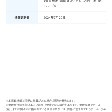
【満室想定】年間賃収／６４８万円 利回り１
１．７８％
2024年7月20日
情報更新日
※本掲載情報と現況に差異がある場合、現況を優先します。
※掲載物件は売却済あるいは売出中止となる場合もあります。掲載写真やパース
（絵）、または間取図に描かれている家具や車などは、価格に含まれておりません。予め