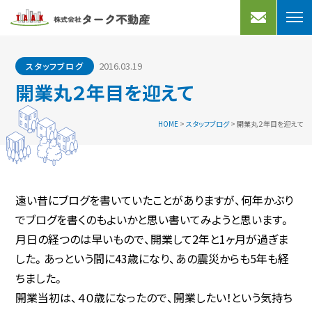
売りたい
買いたい
2016.03.19
スタッフブログ
不動産売却
宅地分譲
開業丸２年目を迎えて
買取プラン
売家
HOME
>
スタッフブログ
>
開業丸２年目を迎えて
よくあるご質問
マンション
買取実績
事業用
借りたい
アクセス
遠い昔にブログを書いていたことがありますが、何年かぶり
でブログを書くのもよいかと思い書いてみようと思います。
会社案内
マンション・アパート
月日の経つのは早いもので、開業して2年と1ヶ月が過ぎま
一戸建て
お知らせ
した。あっという間に43歳になり、あの震災からも5年も経
ちました。
事業用・駐車場
スタッフブログ
開業当初は、４０歳になったので、開業したい！という気持ち