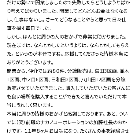
だけの勢いで開業しましたので失敗したらどうしようとばか
り考えてばかりいました。開業してどんどんお金はなくなる
売却相談・見積
し、仕事はないし。さーてどうなることやらと思って日々仕
事を探す毎日でした。
物件紹介依頼
しかし、ほんとに周りの人のおかげで非常に助かりました。
現在までは、なんとかしたというよりは、なんとかしてもらえ
お問い合わせ
た。というのが本音ですね。応援してくださった皆様本当に
ありがとうございます。
開業から、仲介では約８０件、分譲販売は、富田3区画、並木
1区画、中ノ目6区画、日和田2区画、八山田12区画を分譲
買いたい
販売させていただきました。購入していただいたお客さんに
借りたい
も良い場所を購入することができたと喜んでいただけて本
BUY
当にうれしく思います。
RENT
本当に周りの皆様のおかげと感謝しております。あと、つい
でに（笑）前職のナカノコーポレーションの加藤社長のおか
げです。１１年８ヶ月お世話になり、たくさんの事を経験させ