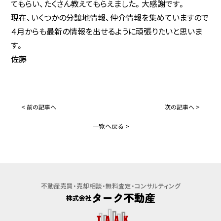
宅地分譲・売地
てもらい、たくさん教えてもらえました。大感謝です。
マンション・アパート
現在、いくつかの分譲地情報、仲介情報を集めていますので
４月からも最新の情報を出せるように頑張りたいと思いま
売家
す。
一戸建て
佐藤
マンション
事業用・駐車場
事業用
< 前の記事へ
次の記事へ >
一覧へ戻る >
不動産売買・売却相談・無料査定・コンサルティング